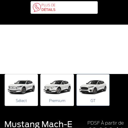
PLUS DE
DÉTAILS
Sélect
Premium
GT
Mustang Mach-E
PDSF À partir de