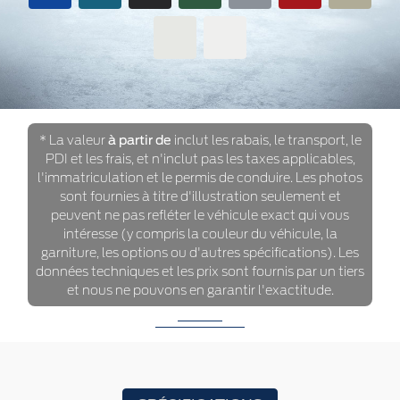
* La valeur
à partir de
inclut les rabais, le transport, le
PDI et les frais, et n'inclut pas les taxes applicables,
l'immatriculation et le permis de conduire. Les photos
sont fournies à titre d'illustration seulement et
peuvent ne pas refléter le véhicule exact qui vous
intéresse (y compris la couleur du véhicule, la
garniture, les options ou d'autres spécifications). Les
données techniques et les prix sont fournis par un tiers
et nous ne pouvons en garantir l'exactitude.