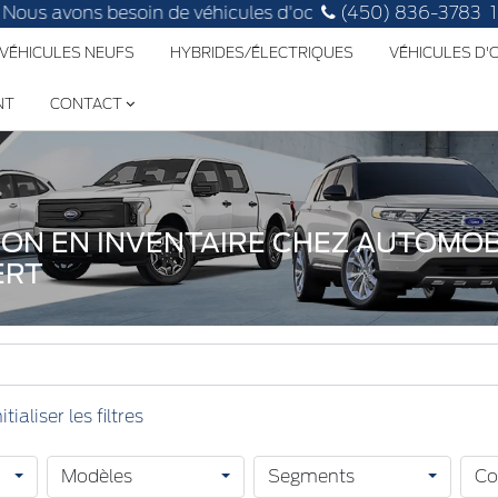
esoin de véhicules d'occasion, faites évaluer le vôtre!
(450) 836-3783
 VÉHICULES NEUFS
HYBRIDES/ÉLECTRIQUES
VÉHICULES D
NT
CONTACT
ION EN INVENTAIRE CHEZ AUTOMOB
ERT
Modèles
Segments
Co