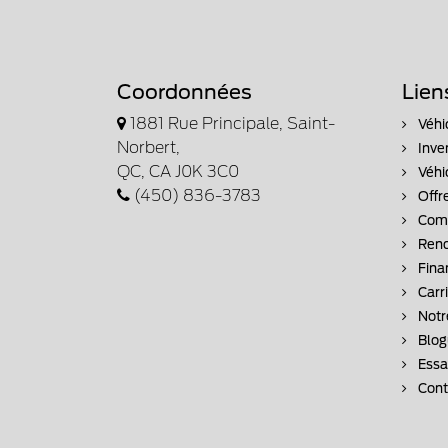
Coordonnées
Lien
1881 Rue Principale, Saint-
Véhi
Norbert,
Inve
QC, CA J0K 3C0
Véhi
(450) 836-3783
Offr
Comm
Rend
Fina
Carr
Notr
Blog
Essai
Cont