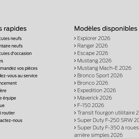
s rapides
Modèles disponibles
Explorer 2026
cules neufs
Ranger 2026
ntaire neufs
Escape 2026
cules d'occasion
Mustang 2026
es
Mustang Mach-E 2026
andez vos pièces
Bronco Sport 2026
ez-vous au service
Bronco 2026
ncement
Expedition 2026
ière
Maverick 2026
e équipe
F-150 2026
ue
Transit fourgon utilitaire 
 routier
Super Duty F-250 SRW 2
actez-nous
Super Duty F-350 à roues
arrière simples 2026