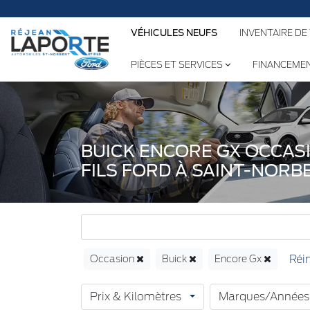
Nous avons b
VÉHICULES NEUFS
INVENTAIRE DE
PIÈCES ET SERVICES
FINANCEME
BUICK ENCORE GX OCCAS
FILS FORD À SAINT-NORB
Occasion
Buick
Encore Gx
Prix & Kilomètres
Marques/Années