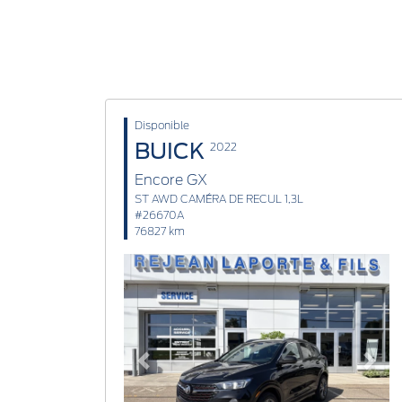
Disponible
BUICK
2022
Encore GX
ST AWD CAMÉRA DE RECUL 1,3L
#26670A
76827 km
Previous
Next