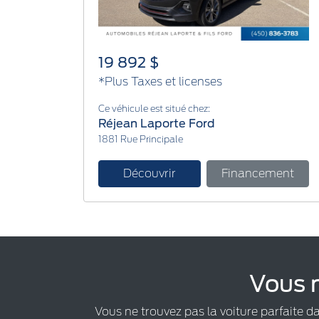
19 892 $
*Plus Taxes et licenses
Ce véhicule est situé chez:
Réjean Laporte Ford
1881 Rue Principale
Découvrir
Financement
Vous n
Vous ne trouvez pas la voiture parfaite d