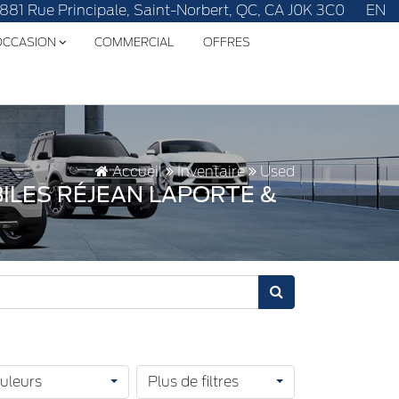
1881 Rue Principale, Saint-Norbert, QC, CA J0K 3C0
EN
'OCCASION
COMMERCIAL
OFFRES
Accueil
Inventaire
Used
ILES RÉJEAN LAPORTE &
uleurs
Plus de filtres