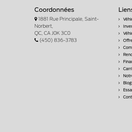
Coordonnées
Lien
1881 Rue Principale, Saint-
Véhi
Norbert,
Inve
QC, CA J0K 3C0
Véhi
(450) 836-3783
Offr
Comm
Rend
Fina
Carr
Notr
Blog
Essai
Cont