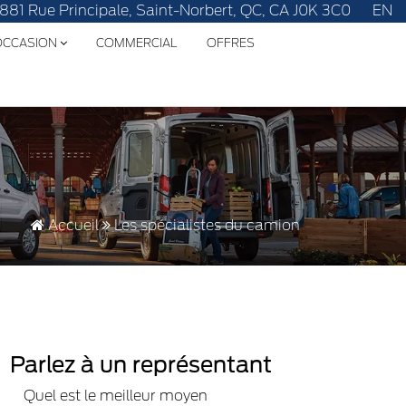
ôtre!
1881 Rue Principale, Saint-Norbert, QC, CA J0K 3C0
EN
'OCCASION
COMMERCIAL
OFFRES
Accueil
Les spécialistes du camion
Parlez à un représentant
Quel est le meilleur moyen