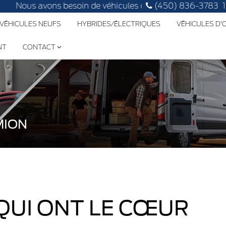
us avons besoin de véhicules d'occasion, faites évaluer le v
(450) 836-3783
 VÉHICULES NEUFS
HYBRIDES/ÉLECTRIQUES
VÉHICULES D
NT
CONTACT
MION
QUI ONT LE CŒUR