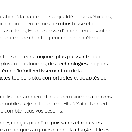
utation à la hauteur de la
qualité
de ses véhicules,
ortent du lot en termes de
robustesse
et de
travailleurs, Ford ne cesse d’innover en faisant de
route et de chantier pour cette clientèle qui
t des moteurs
toujours plus
puissants
, qui
plus en plus lourdes, des
technologies
toujours
stème
d
’infodivertissement
ou de la
acles
toujours plus
confortables
et
adaptés
au
pécialise notamment dans le domaine des
camions
omobiles Réjean Laporte et Fils à Saint-Norbert
de combler tous vos besoins.
ie F,
conçus pour être
puissants
et
robustes
.
 des remorques au poids record; la
charge
utile
est