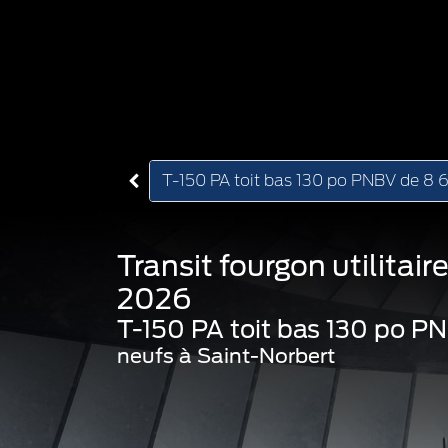
T-150 PA toit bas 130 po PNBV de 8 6
Transit fourgon utilitair
2026
T-150 PA toit bas 130 po P
neufs à Saint-Norbert