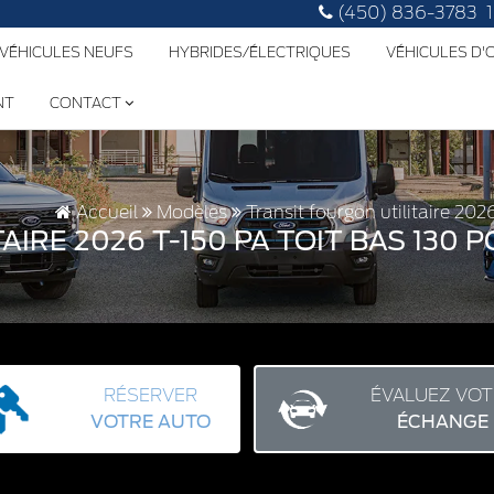
(450) 836-3783
 VÉHICULES NEUFS
HYBRIDES/ÉLECTRIQUES
VÉHICULES D
NT
CONTACT
Accueil
Modèles
Transit fourgon utilitaire 20
IRE 2026 T-150 PA TOIT BAS 130 P
RÉSERVER
ÉVALUEZ VOT
VOTRE AUTO
ÉCHANGE