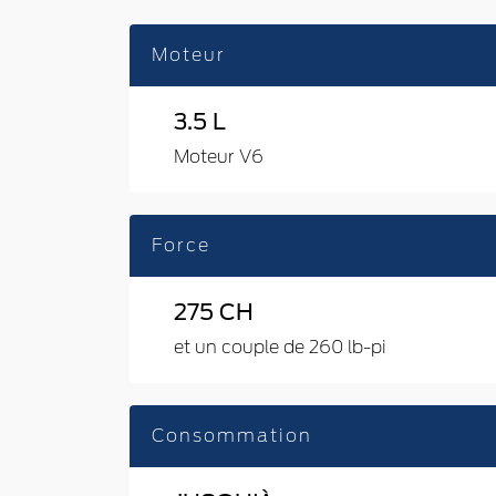
Moteur
3.5 L
Moteur V6
Force
275 CH
et un couple de 260 lb-pi
Consommation