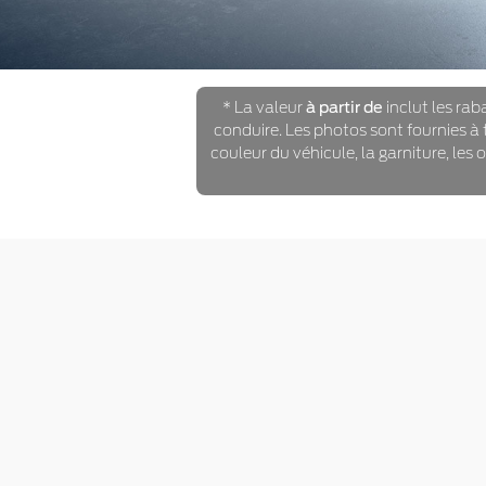
* La valeur
à partir de
inclut les raba
conduire. Les photos sont fournies à t
couleur du véhicule, la garniture, les 