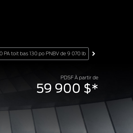
0 PA toit bas 130 po PNBV de 9 070 lb
T-150 PA toit mo
PDSF À partir de
59 900 $*