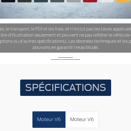
is, le transport, le PDI et les frais, et n'inclut pas les taxes applica
itre d'illustration seulement et peuvent ne pas refléter le véhicule
options ou d'autres spécifications). Les données techniques et les p
pouvons en garantir l'exactitude.
SPÉCIFICATIONS
Moteur V6
Moteur V6