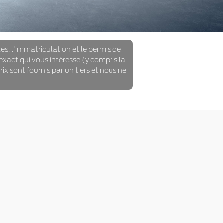
bles, l'immatriculation et le permis de
 exact qui vous intéresse (y compris la
rix sont fournis par un tiers et nous ne