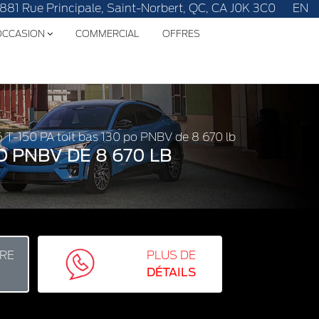
1881 Rue Principale, Saint-Norbert, QC, CA J0K 3C0
EN
'OCCASION
COMMERCIAL
OFFRES
26 T-150 PA toit bas 130 po PNBV de 8 670 lb
O PNBV DE 8 670 LB
RE
PLUS DE
DÉTAILS