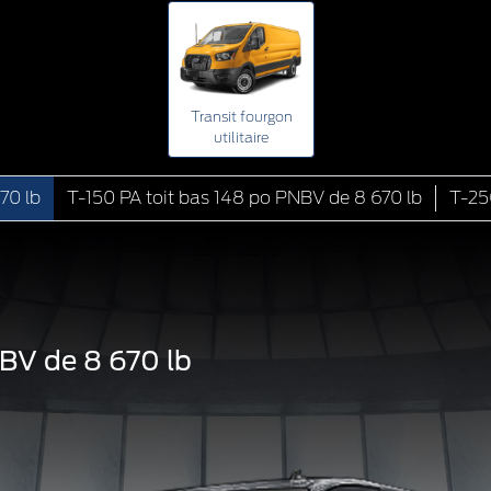
Transit fourgon
utilitaire
70 lb
T-150 PA toit bas 148 po PNBV de 8 670 lb
T-25
e
NBV de 8 670 lb