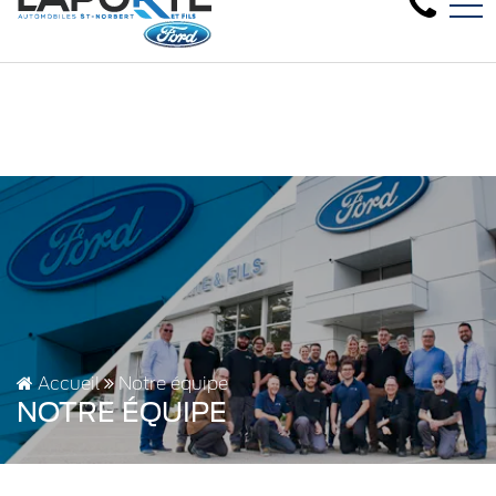
Nous avons besoin de véhicules d'oc
EN
1881 Rue Principale, Saint-Norbert, QC, CA J0K 3C0
Accueil
Notre équipe
NOTRE ÉQUIPE