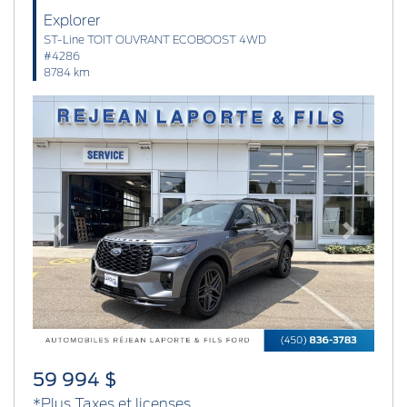
Explorer
ST-Line TOIT OUVRANT ECOBOOST 4WD
#4286
8784 km
Previous
Next
59 994 $
*Plus Taxes et licenses