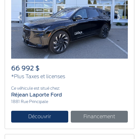
Previous
Next
66 992 $
*Plus Taxes et licenses
Ce véhicule est situé chez:
Réjean Laporte Ford
1881 Rue Principale
Découvrir
Financement