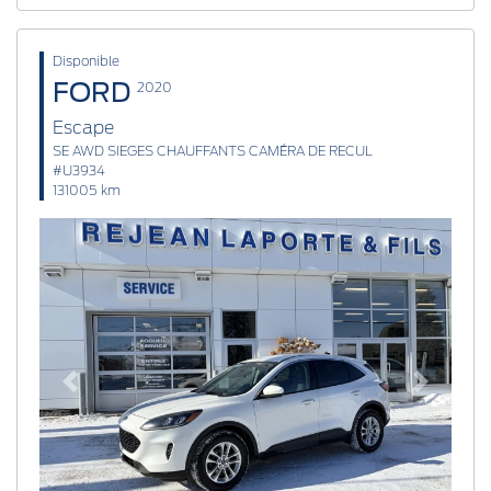
Disponible
FORD
2020
Escape
SE AWD SIEGES CHAUFFANTS CAMÉRA DE RECUL
#U3934
131005 km
Previous
Next