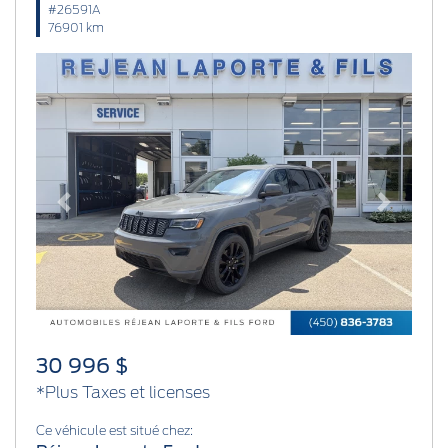
#26591A
76901 km
Previous
Next
30 996 $
*Plus Taxes et licenses
Ce véhicule est situé chez: