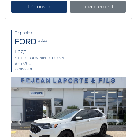
Découvrir
Financement
Disponible
FORD
2022
Edge
ST TOIT OUVRANT CUIR V6
#25720b
72863 km
Previous
Next