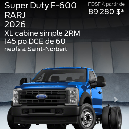
Super Duty F-600
PDSF À partir de
89 280 $*
RARJ
2026
XL cabine simple 2RM
145 po DCE de 60
neufs à Saint-Norbert
Previous
Next