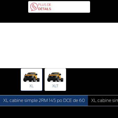
PLUS DE
DÉTAILS
XL
XLT
XL cabine simple 2RM 145 po DCE de 60
XL cabine si