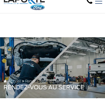
Nous avons besoin de véhicules d'occasion,
EN
1881 Rue Principale, Saint-Norbert, QC, CA J0K 3C0
Accueil
Rendez-vous au service
RENDEZ-VOUS AU SERVICE