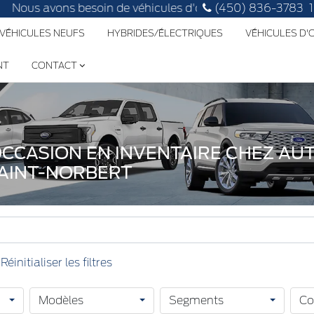
Nous avons besoin de véhicules d'occasion, faites évaluer l
(450) 836-3783
 VÉHICULES NEUFS
HYBRIDES/ÉLECTRIQUES
VÉHICULES D
NT
CONTACT
OCCASION EN INVENTAIRE CHEZ AU
SAINT-NORBERT
Modèles
Segments
Co