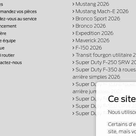
Mustang 2026
es
Mustang Mach-E 2026
andez vos pièces
Bronco Sport 2026
ez-vous au service
Bronco 2026
ncement
Expedition 2026
ière
Maverick 2026
e équipe
F-150 2026
ue
Transit fourgon utilitaire 
 routier
Super Duty F-250 SRW 2
actez-nous
Super Duty F-350 à roues
arrière simples 2026
Super Duty F-350 à roues
arrière jumelées 2026
Ce sit
Super Duty F-450 DRW 2
Super Duty F-550 DRW 2
Nous utiliso
Super Duty F-600 RARJ 
Certains d'
site, mais v