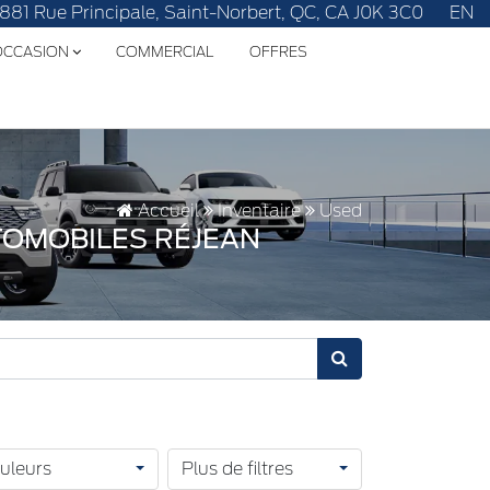
e vôtre!
1881 Rue Principale, Saint-Norbert, QC, CA J0K 3C0
EN
'OCCASION
COMMERCIAL
OFFRES
Accueil
Inventaire
Used
TOMOBILES RÉJEAN
uleurs
Plus de filtres