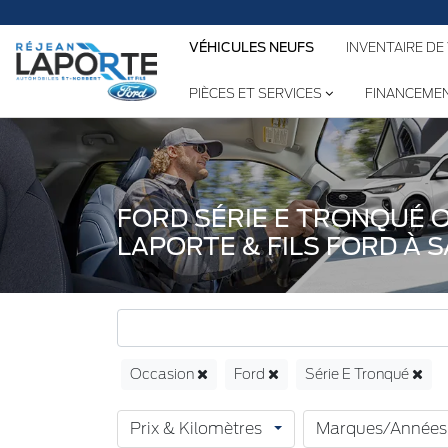
VÉHICULES NEUFS
INVENTAIRE DE
PIÈCES ET SERVICES
FINANCEME
FORD SÉRIE E TRONQUÉ 
LAPORTE & FILS FORD À 
Occasion
Ford
Série E Tronqué
Prix & Kilomètres
Marques/Années