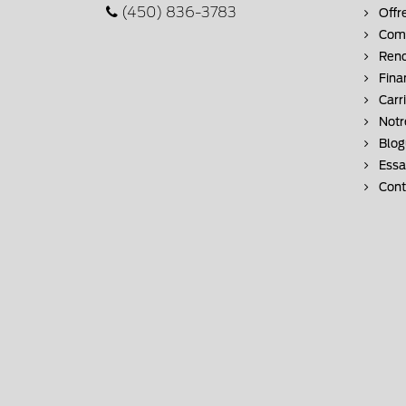
(450) 836-3783
Offr
Comm
Rend
Fina
Carr
Notr
Blog
Essai
Cont