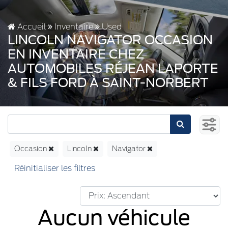
Accueil
Inventaire
Used
LINCOLN NAVIGATOR OCCASION
EN INVENTAIRE CHEZ
AUTOMOBILES RÉJEAN LAPORTE
& FILS FORD À SAINT-NORBERT
Occasion
Lincoln
Navigator
Aucun véhicule