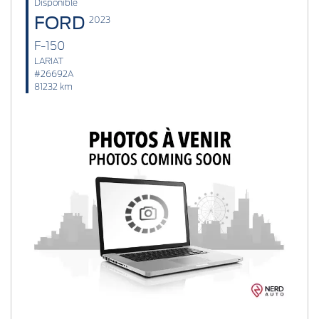
Disponible
FORD
2023
F-150
LARIAT
#26692A
81232 km