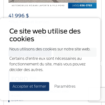
41 996 $
*Plus Taxes et licenses
Ce site web utilise des
Ce véhicule est situé chez:
Réjean Laporte Ford
cookies
1881 Rue Principale
Nous utilisons des cookies sur notre site web.
Découvrir
Financement
Certains d'entre eux sont nécessaires au
fonctionnement du site, mais vous pouvez
décider des autres.
Disponible
FORD
2026
Accepter et fermer
Paramètres
Explorer
ST-Line TOIT OUVRANT ECOBOOST 4WD
#4286
8784 km