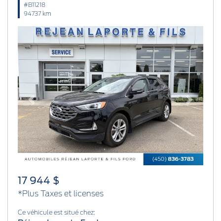
#B11218
94737 km
Previous
Next
17 944 $
*Plus Taxes et licenses
Ce véhicule est situé chez: