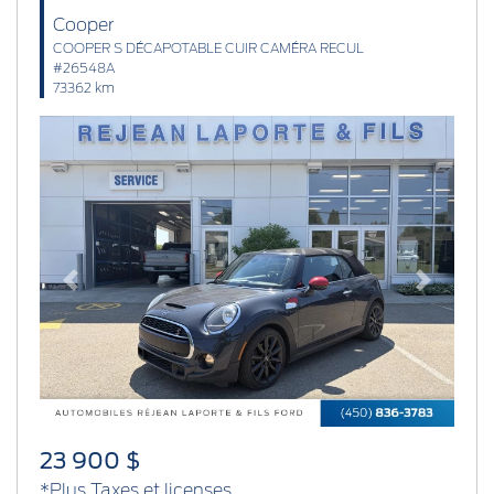
Cooper
COOPER S DÉCAPOTABLE CUIR CAMÉRA RECUL
#26548A
73362 km
Previous
Next
23 900 $
*Plus Taxes et licenses