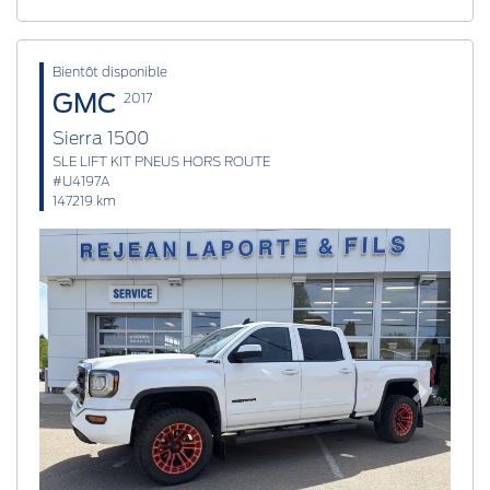
Bientôt disponible
GMC
2017
Sierra 1500
SLE LIFT KIT PNEUS HORS ROUTE
#U4197A
147219 km
Previous
Next