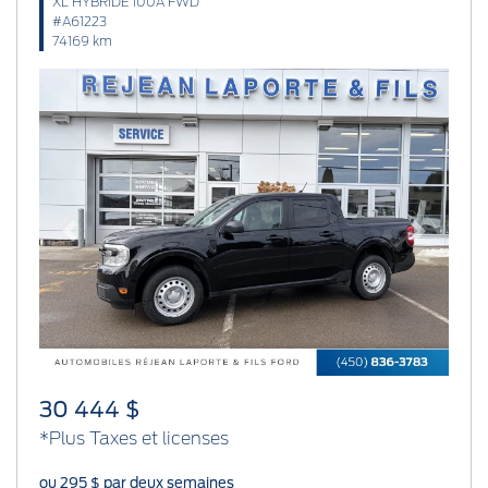
XL HYBRIDE 100A FWD
#A61223
74169 km
Previous
Next
30 444 $
*Plus Taxes et licenses
ou 295 $ par deux semaines