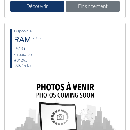
Découvrir
Financement
Disponible
RAM
2016
1500
ST 4X4 V8
#u4293
179644 km