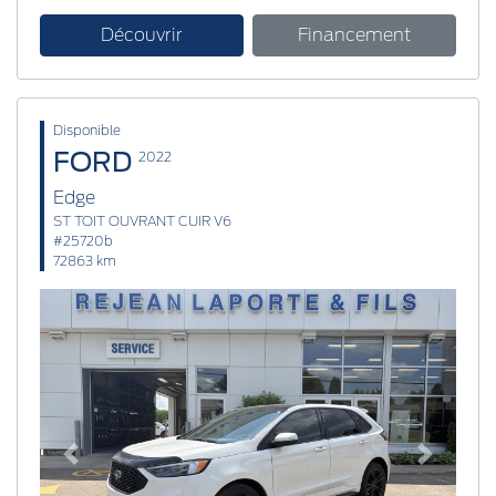
Découvrir
Financement
Disponible
FORD
2022
Edge
ST TOIT OUVRANT CUIR V6
#25720b
72863 km
Previous
Next