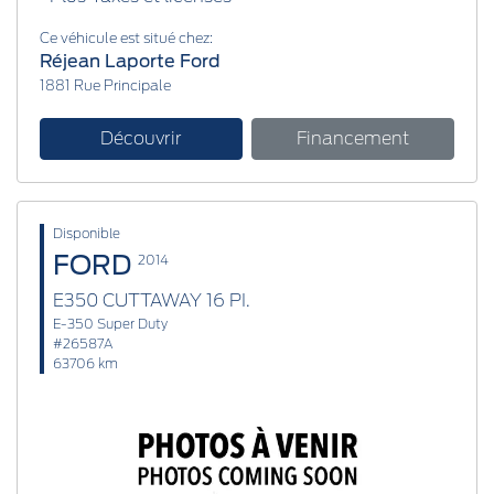
Ce véhicule est situé chez:
Réjean Laporte Ford
1881 Rue Principale
Découvrir
Financement
Disponible
FORD
2014
E350 CUTTAWAY 16 PI.
E-350 Super Duty
#26587A
63706 km