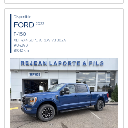
Disponible
FORD
2022
F-150
XLT 4X4 SUPERCREW V8 302A
#U4290
81012 km
Previous
Next