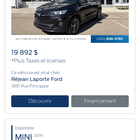
Previous
Next
19 892 $
*Plus Taxes et licenses
Ce véhicule est situé chez:
Réjean Laporte Ford
1881 Rue Principale
Découvrir
Financement
Disponible
MINI
2019