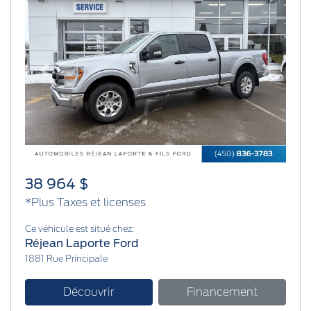
Previous
Next
38 964 $
*Plus Taxes et licenses
Ce véhicule est situé chez:
Réjean Laporte Ford
1881 Rue Principale
Découvrir
Financement