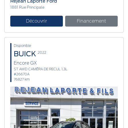
Réjean Laporte Ford
1881 Rue Principale
Découvrir
Financement
Disponible
BUICK
2022
Encore GX
ST AWD CAMÉRA DE RECUL 1,3L
#26670A
76827 km