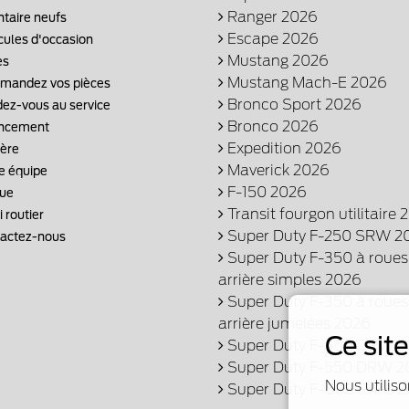
Ranger 2026
ntaire neufs
Escape 2026
cules d'occasion
Mustang 2026
es
Mustang Mach-E 2026
andez vos pièces
Bronco Sport 2026
ez-vous au service
Bronco 2026
ncement
Expedition 2026
ière
Maverick 2026
e équipe
F-150 2026
ue
Transit fourgon utilitaire 
 routier
Super Duty F-250 SRW 2
actez-nous
Super Duty F-350 à roues
arrière simples 2026
Super Duty F-350 à roues
arrière jumelées 2026
Ce sit
Super Duty F-450 DRW 2
Super Duty F-550 DRW 2
Nous utiliso
Super Duty F-600 RARJ 