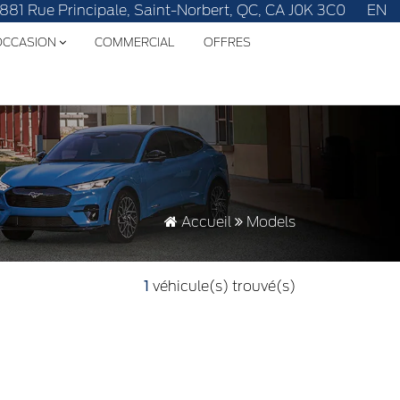
le vôtre!
1881 Rue Principale, Saint-Norbert, QC, CA J0K 3C0
EN
'OCCASION
COMMERCIAL
OFFRES
Accueil
Models
1
véhicule(s) trouvé(s)