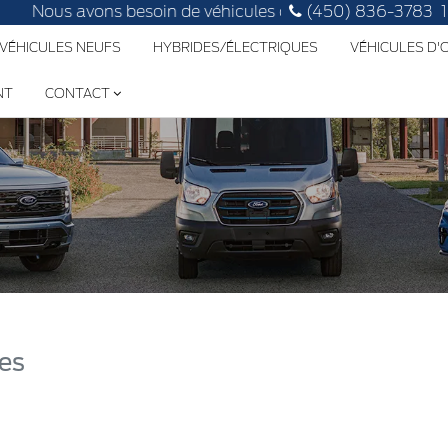
Nous avons besoin de véhicules d'occasion, faites évaluer 
(450) 836-3783
 VÉHICULES NEUFS
HYBRIDES/ÉLECTRIQUES
VÉHICULES D
NT
CONTACT
res