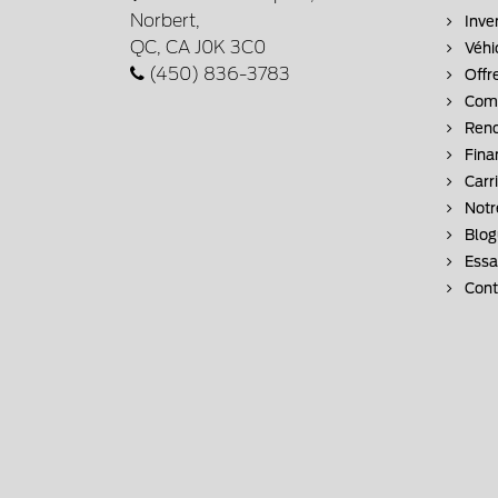
Norbert,
Inve
QC, CA J0K 3C0
Véhi
(450) 836-3783
Offr
Comm
Rend
Fina
Carr
Notr
Blog
Essai
Cont