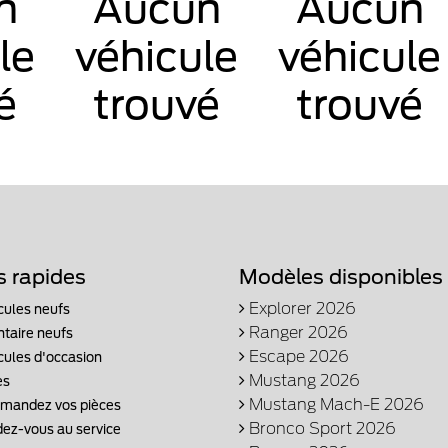
n
Aucun
Aucun
le
véhicule
véhicule
é
trouvé
trouvé
s rapides
Modèles disponibles
Explorer 2026
cules neufs
Ranger 2026
ntaire neufs
Escape 2026
cules d'occasion
Mustang 2026
es
Mustang Mach-E 2026
andez vos pièces
Bronco Sport 2026
ez-vous au service