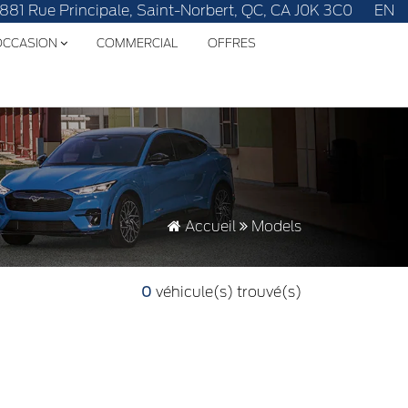
1881 Rue Principale, Saint-Norbert, QC, CA J0K 3C0
EN
'OCCASION
COMMERCIAL
OFFRES
Accueil
Models
0
véhicule(s) trouvé(s)