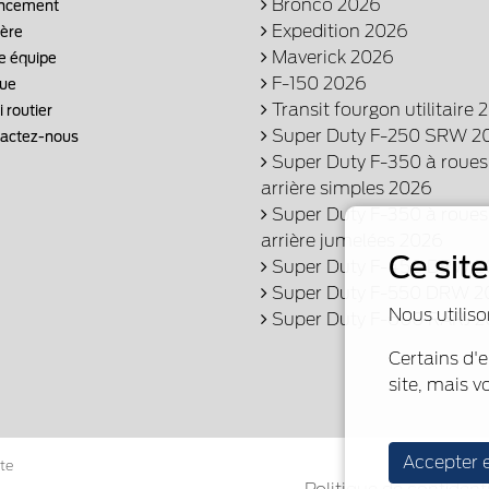
Bronco 2026
ncement
Expedition 2026
ière
Maverick 2026
e équipe
F-150 2026
ue
Transit fourgon utilitaire 
 routier
Super Duty F-250 SRW 2
actez-nous
Super Duty F-350 à roues
arrière simples 2026
Super Duty F-350 à roues
arrière jumelées 2026
Ce sit
Super Duty F-450 DRW 2
Super Duty F-550 DRW 2
Nous utiliso
Super Duty F-600 RARJ 
Certains d'
site, mais v
Accepter 
te