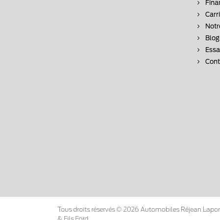
Fina
Carr
Notr
Blog
Essai
Cont
Tous droits réservés © 2026 Automobiles Réjean Lapor
& Fils Ford