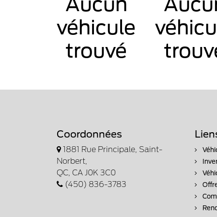
Aucun
Aucu
véhicule
véhicu
trouvé
trouv
Coordonnées
Lien
1881 Rue Principale, Saint-
Véhi
Norbert,
Inve
QC, CA J0K 3C0
Véhi
(450) 836-3783
Offr
Comm
Rend