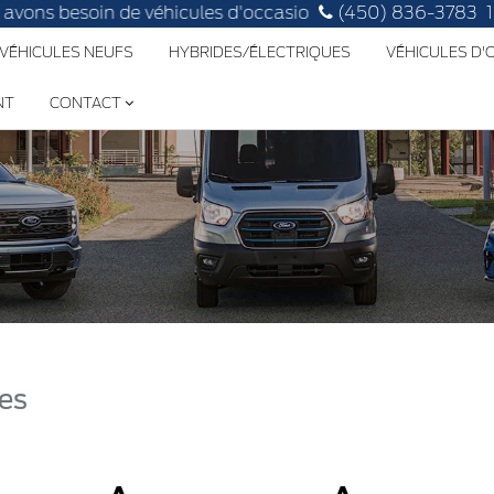
ns besoin de véhicules d'occasion, faites évaluer le vôtre!
(450) 836-3783
 VÉHICULES NEUFS
HYBRIDES/ÉLECTRIQUES
VÉHICULES D
NT
CONTACT
res