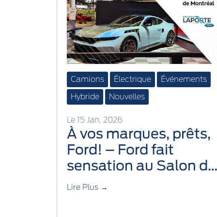
Camions
Électrique
Événements
Hybride
Nouvelles
Le 15 Jan, 2026
À vos marques, prêts,
Ford! – Ford fait
sensation au Salon de
l’auto de Montréal
Lire Plus →
2026