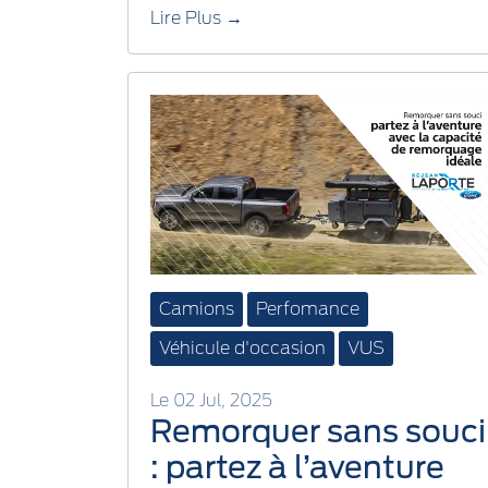
transforme vos trajets
Lire Plus →
au quotidien
Camions
Perfomance
Véhicule d'occasion
VUS
Le 02 Jul, 2025
Remorquer sans souci
: partez à l’aventure