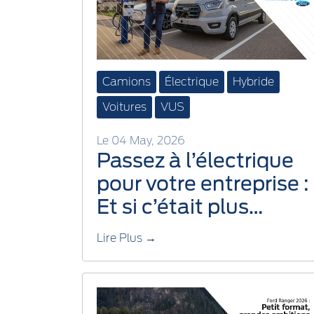
Camions
Électrique
Hybride
Voitures
VUS
Le 04 May, 2026
Passez à l’électrique
pour votre entreprise :
Et si c’était plus
simple que vous ne le
Lire Plus →
croyez?