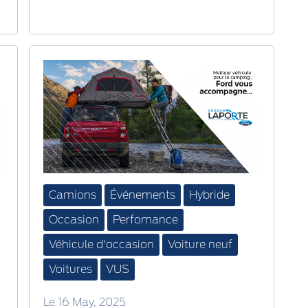
Camions
Événements
Hybride
Occasion
Perfomance
Véhicule d'occasion
Voiture neuf
Voitures
VUS
Le 16 May, 2025