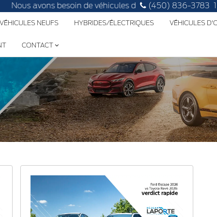
 avons besoin de véhicules d'occasion, faites évaluer le vô
(450) 836-3783
 VÉHICULES NEUFS
HYBRIDES/ÉLECTRIQUES
VÉHICULES D
NT
CONTACT