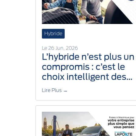
Hybride
Le 26 Jun, 2026
L’hybride n’est plus un
compromis : c’est le
choix intelligent des
conducteurs qui
Lire Plus →
veulent tout garder