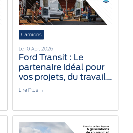
Camions
Le 10 Apr, 2026
Ford Transit : Le
partenaire idéal pour
vos projets, du travail
aux escapades en
Lire Plus →
Lanaudière