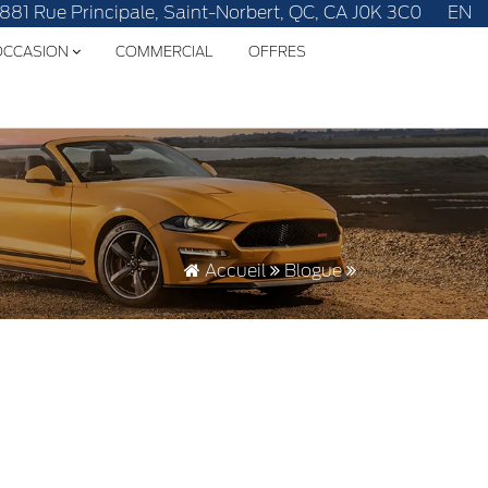
tre!
1881 Rue Principale, Saint-Norbert, QC, CA J0K 3C0
EN
'OCCASION
COMMERCIAL
OFFRES
Accueil
Blogue