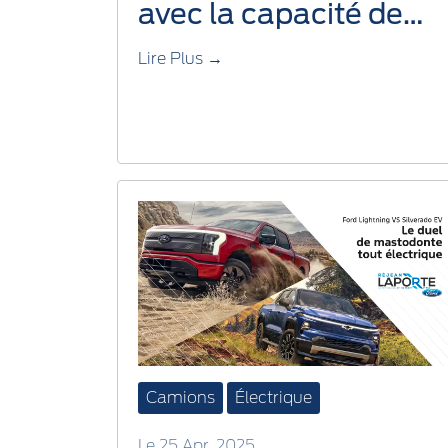
avec la capacité de
remorquage idéale
Lire Plus →
Camions
Électrique
Le 25 Apr, 2025