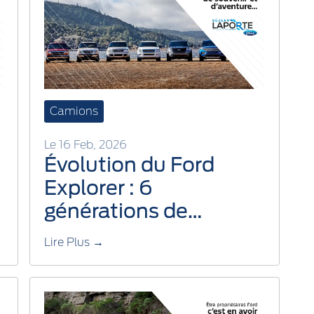
Camions
Le 16 Feb, 2026
Évolution du Ford
Explorer : 6
générations de
souvenirs, d’aventures
Lire Plus →
et de routes
québécoises