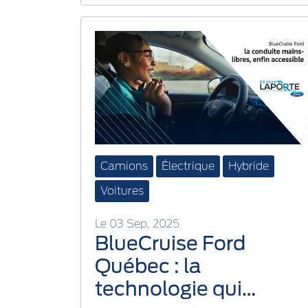
Camions
Électrique
Hybride
Voitures
Le 03 Sep, 2025
BlueCruise Ford
Québec : la
technologie qui