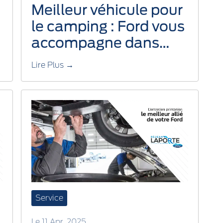
Meilleur véhicule pour
le camping : Ford vous
accompagne dans
toutes vos aventures
Lire Plus →
Service
Le 11 Apr, 2025